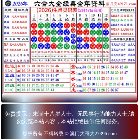
免责提示：未满十八岁人士、无民事行为能力人士,请
勿浏览本站内容，本站拒绝提供任何服务。
版权所有 不得转载 © 澳门大哥大27396.com