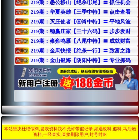
219期：愚公移山【绝杀①尾】〓 抓住机会
高手帖
219期：华夏英雄【三季中特】〓 点击查看
高手帖
219期：灭庄使者【⑧肖中特】〓 平地风波
高手帖
219期：稳赢庄家【三十六码】〓 步步发财
高手帖
219期：雍雍鸣雁【八尾中特】〓 成就财富
高手帖
219期：金馬快报【绝杀一行】〓 致富之路
高手帖
219期：金山银海【阴阳中特】〓 专业抓码
高手帖
本站坚决杜绝假料,发表资料决不允许带假记录.如遇改料,假料,马后炮
资料,一经查实,直接删除用户,封号封IP.