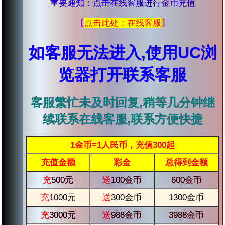
重要通知
：点击在线客服进行金币充值
【
点击此处
：在线客服
】
如客服无法进入,使用UC浏
览器打开联系客服
客服繁忙未及时回复,稍等几分钟继
续联系在线客服,联系方便快捷
1金币=1人民币，充值300起
充值金额
彩金
总得到金额
充
500元
送
100金币
600金币
充
1000元
送
300金币
1300金币
充
3000元
送
988金币
3988金币