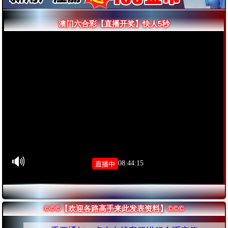
澳门六合彩【直播开奖】快人5秒
©©©【欢迎各路高手来此发表资料】©©©