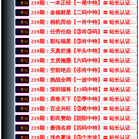
219期：一本正经【一尾中特】〓 站长认证推荐✔
出售帖
219期：金福财星【二码中特】〓 站长认证推荐✔
出售帖
219期：相机而动【一肖中特】〓 站长认证推荐✔
出售帖
219期：任劳任怨【③肖③码】〓 站长认证推荐✔
出售帖
219期：彩坛福星【③肖中特】〓 站长认证推荐✔
出售帖
219期：天真烂漫【半头中特】〓 站长认证推荐✔
出售帖
219期：文房施墨【六码中特】〓 站长认证推荐✔
出售帖
219期：空前绝后【④肖中特】〓 站长认证推荐✔
出售帖
219期：挑战全网【一波中特】〓 站长认证推荐✔
出售帖
219期：深圳福将【13码中特】〓 站长认证推荐✔
出售帖
219期：席卷天下【②季中特】〓 站长认证推荐✔
出售帖
219期：百业兴旺【③尾中特】〓 站长认证推荐✔
出售帖
219期：彩民赞助【阴阳中特】〓 站长认证推荐✔
出售帖
219期：最强名师【四码中特】〓 站长认证推荐✔
出售帖
219期：浅色夏沫【③个半波】〓 站长认证推荐✔
出售帖