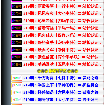
219期：雨后春笋【一行中特】〓 站长认证推荐✔
出售帖
219期：风风火火【大小中特】〓 站长认证推荐✔
出售帖
219期：彩民希望【⒇码中特】〓 站长认证推荐✔
出售帖
219期：信者有福【平码一码】〓 站长认证推荐✔
出售帖
219期：风火佳人【四肖八码】〓 站长认证推荐✔
出售帖
219期：好料高手【⑤码中特】〓 站长认证推荐✔
出售帖
219期：铁面将军【⑤肖中特】〓 站长认证推荐✔
出售帖
219期：素色信笺【两个半单双】〓 站长认证推荐✔
出售帖
219期：功德圆满【五尾中特】〓 站长认证推荐✔
出售帖
㉿㉿㉿ 推荐高手区 ㉿㉿㉿
219期：千万财富【七肖中特】〓 发财之道
推荐帖
219期：举国上下【平特①肖】〓 抓住机会
推荐帖
219期：怪兽物语【六尾中特】〓 致富之路
推荐帖
219期：翻身致富【大小中特】〓 高手研究
推荐帖