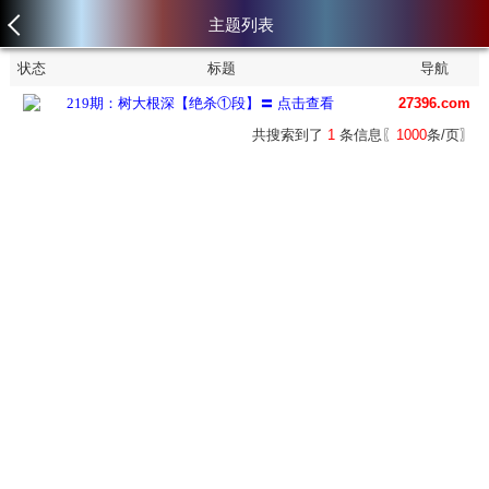
主题列表
状态
标题
导航
219期：树大根深【绝杀①段】〓 点击查看
27396.com
共搜索到了
1
条信息〖
1000
条/页〗