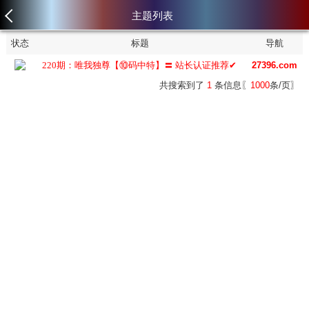
主题列表
状态
标题
导航
220期：唯我独尊【⑩码中特】〓 站长认证推荐✔
27396.com
共搜索到了
1
条信息〖
1000
条/页〗