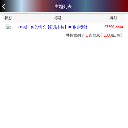
主题列表
状态
标题
导航
219期：你的情长【⑧尾中特】〓 步步发财
27396.com
共搜索到了
1
条信息〖
1000
条/页〗