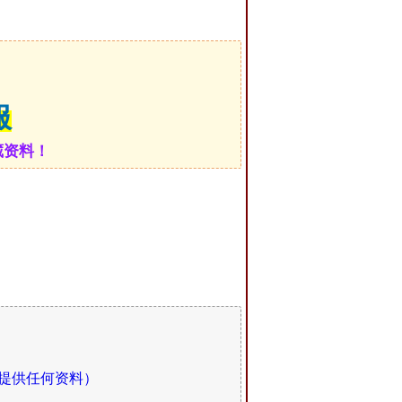
服
藏资料！
提供任何资料）