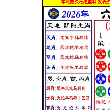
本站坚决杜绝假料,发表资