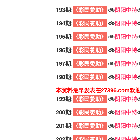
193期:
《彩民赞助》
🚲
阴阳中特
194期:
《彩民赞助》
🚲
阴阳中特
195期:
《彩民赞助》
🚲
阴阳中特
196期:
《彩民赞助》
🚲
阴阳中特
197期:
《彩民赞助》
🚲
阴阳中特
198期:
《彩民赞助》
🚲
阴阳中特
本资料最早发表在27396.com欢
199期:
《彩民赞助》
🚲
阴阳中特
200期:
《彩民赞助》
🚲
阴阳中特
201期:
《彩民赞助》
🚲
阴阳中特
202期:
《彩民赞助》
🚲
阴阳中特