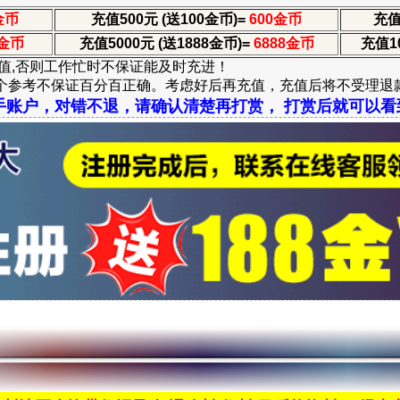
金币
充值500元 (送100金币)=
600金币
充值
8金币
充值5000元 (送1888金币)=
6888金币
充值10
充值,否则工作忙时不保证能及时充进！
个参考不保证百分百正确。考虑好后再充值，充值后将不受理退
手账户，对错不退，请确认清楚再打赏， 打赏后就可以看