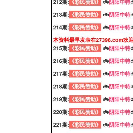
212期:
《彩民赞助》
🚲
阴阳中特
213期:
《彩民赞助》
🚲
阴阳中特
214期:
《彩民赞助》
🚲
阴阳中特
本资料最早发表在27396.com欢
215期:
《彩民赞助》
🚲
阴阳中特
216期:
《彩民赞助》
🚲
阴阳中特
217期:
《彩民赞助》
🚲
阴阳中特
218期:
《彩民赞助》
🚲
阴阳中特
219期:
《彩民赞助》
🚲
阴阳中特
220期:
《彩民赞助》
🚲
阴阳中特
221期:
《彩民赞助》
🚲
阴阳中特