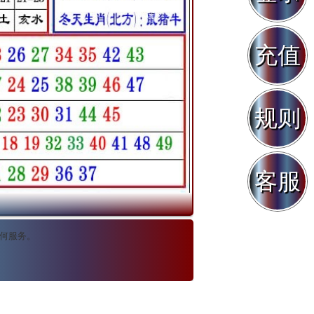
充值
规则
客服
何服务。