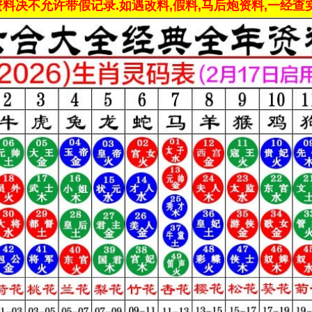
料决不允许带假记录.如遇改料,假料,马后炮资料,一经查实,