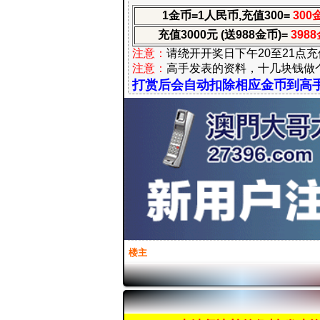
1金币=1人民币,充值300=
300
充值3000元 (送988金币)=
398
注意：
请绕开开奖日下午20至21点
注意：
高手发表的资料，十几块钱做
打赏后会自动扣除相应金币到高
楼主