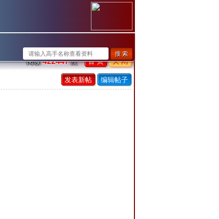
首 页
关 闭
422447
阅读
次
发表新帖
编辑帖子