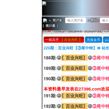
» 用户名：
» 密码：
|
统计器
|
主题：
220期：百业兴旺【③尾中特】〓
一级高手:
【
百业兴旺
】
充值金币
认
220期：百业兴旺【③尾中特】〓 站
188期:😜
〖百业兴旺〗
😜
③尾中
189期:😜
〖百业兴旺〗
😜
③尾中
190期:😜
〖百业兴旺〗
😜
③尾中
本资料最早发表在27396.com欢
191期:😜
〖百业兴旺〗
😜
③尾中
192期:😜
〖百业兴旺〗
😜
③尾中