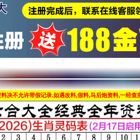
料决不允许带假记录.如遇改料,假料,马后炮资料,一经查实,