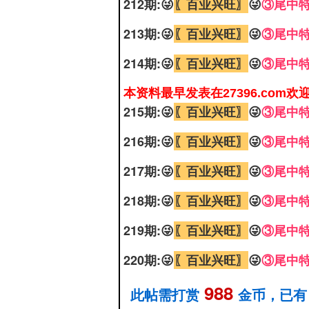
212期:😜
〖百业兴旺〗
😜
③尾中
213期:😜
〖百业兴旺〗
😜
③尾中
214期:😜
〖百业兴旺〗
😜
③尾中
本资料最早发表在27396.com欢
215期:😜
〖百业兴旺〗
😜
③尾中
216期:😜
〖百业兴旺〗
😜
③尾中
217期:😜
〖百业兴旺〗
😜
③尾中
218期:😜
〖百业兴旺〗
😜
③尾中
219期:😜
〖百业兴旺〗
😜
③尾中
220期:😜
〖百业兴旺〗
😜
③尾中
988
此帖需打赏
金币，已