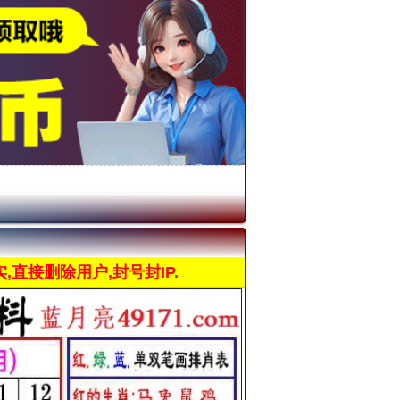
直接删除用户,封号封IP.