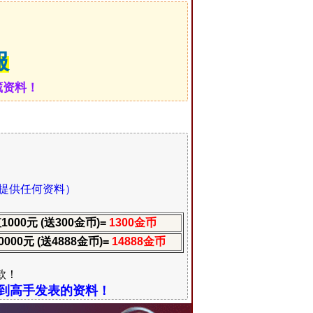
服
藏资料！
提供任何资料）
1000元 (送300金币)=
1300金币
000元 (送4888金币)=
14888金币
款！
到高手发表的资料！