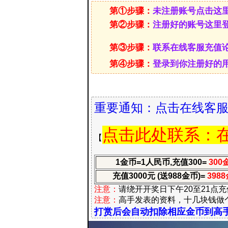
第①步骤：
未注册账号点击这
第②步骤：
注册好的账号这里
第③步骤：
联系在线客服充值
第④步骤：
登录到你注册好的
重要通知：点击在线客
点击此处
联系
：
【
1金币=1人民币,充值300=
300
充值3000元 (送988金币)=
398
注意：
请绕开开奖日下午20至21点
注意：
高手发表的资料，十几块钱做
打赏后会自动扣除相应金币到高